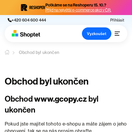
Potkáme se na Reshoperu 15. 10.?
Přijď na největší e-commerce akci v ČR.
+420 604 600 444
Přihlásit
Vyzkoušet
Obchod byl ukončen
Obchod byl ukončen
Obchod
www.gcopy.cz
byl
ukončen
Pokud jste majitel tohoto e-shopu a máte zájem o jeho
obnovení, tak se na nás prosím obraťte.